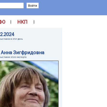
ФО
НКП
|
|
12.2024
выставки в этот день
 Анна Зигфридовна
выставки этого эксперта