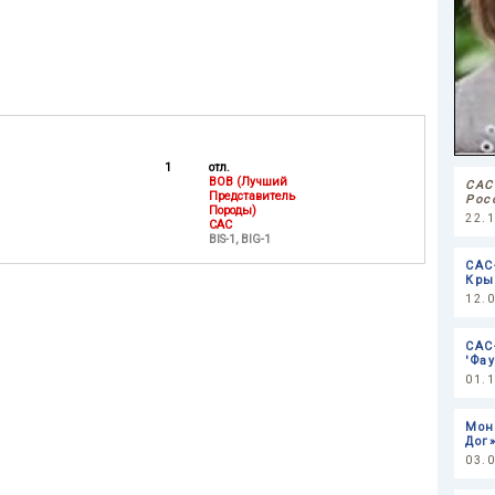
1
отл.
BOB (Лучший
САС
Представитель
Рос
Породы)
22.
CAC
BIS-1, BIG-1
САС-
Кры
12.
САС
'Фау
01.
Мон
Дог
03.