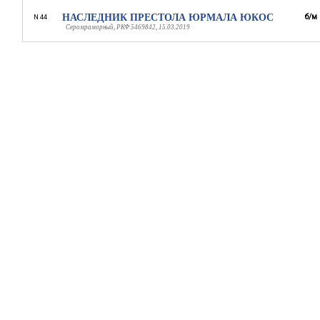
НАСЛЕДНИК ПРЕСТОЛА ЮРМАЛА ЮКОС
б/м
N 44
Серомраморный, РКФ 5469842, 15.03.2019