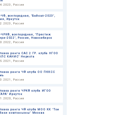
рь
04.2023, Россия
-ЧФ, всепородная, 'Байкал-2023',
сия, Иркутск
02.2023, Россия
-ЧРКФ, всепородная, 'Престиж
ири-2022', Россия, Новосибирск
10.2022, Россия
тавка ранга САС 2 ГР. клуба НГОО
ОЛС КАНИС' Нерехта
05.2021, Россия
тавка ранга ЧФ клуба ОО ПККСС
мь
03.2021, Россия
тавка ранга ЧРКФ клуба ИГОО
ГАРА' Иркутск
11.2020, Россия
тавка ранга ЧФ клуба МОО КК 'Тои
обаки компаньоны' Москва