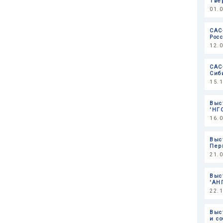
Тве
01.
САС
Рос
12.
САС
Сиб
15.
Выс
'НГ
16.
Выс
Пер
21.
Выс
'АН
22.
Выс
и с