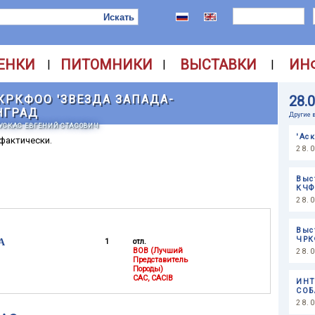
ЕНКИ
ПИТОМНИКИ
ВЫСТАВКИ
ИН
|
|
|
КРКФОО 'ЗВЕЗДА ЗАПАДА-
28.
НГРАД
Другие 
ЯУСКАС ЕВГЕНИЙ СТАСОВИЧ
'Ас
 фактически.
28.
Выс
КЧФ
28.
Выс
ЧРК
A
1
отл.
BOB (Лучший
28.
Представитель
Породы)
CAC, CACIB
ИНТ
СОБ
28.