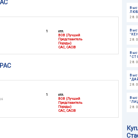
АС
Выс
ЛЮБ
28.
Выс
1
отл.
'КЕ
BOB (Лучший
Представитель
28.
Породы)
CAC, CACIB
Выс
"СТ
28.
РАС
Выс
"ДА
28.
1
отл.
Выс
BOB (Лучший
016
'ЛИ
Представитель
Породы)
28.
CAC, CACIB
Куп
Ста