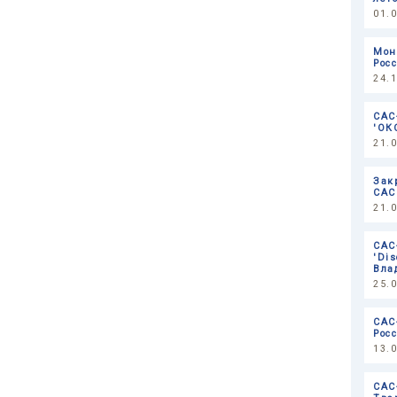
01.
Мон
Рос
24.
САС
'ОК
21.
Зак
САС
21.
САС
'Dis
Вла
25.
САС
Рос
13.
САС-