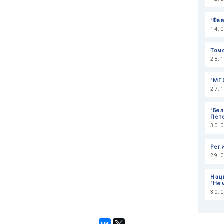
'Фа
14.
Том
28.
'МГ
27.
'Бе
Пет
30.
Рег
29.
Нац
'Не
30.