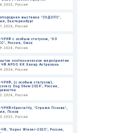
06.2025, Россия
опородная выставка 'СОДОЛС',
сия, Екатеринбург
11.2024, Россия
-ЧРКФ с особым статусом, 'ОО
СС', Россия, Омск
09.2024, Россия
рытое зоотехническое мероприятие
 ЧФ АРОО КК Хазар Астрахань
04.2024, Россия
-ЧРКФ, (с особым статусом),
covery Dog Show-2024', Россия,
дивосток
02.2024, Россия
-ЧРКФ+Speciality, 'Стражи Пскова',
сия, Псков
05.2023, Россия
ЧФ, 'Корнс Winner-2023', Россия,