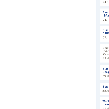
04.
Выс
'ФА
04.
Выс
ЭЛИ
07.
Выс
'ЗВ
Кал
28.
Выс
Ста
09.
Выс
22.
Wor
пал
12.