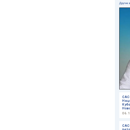
Другие 
САС
Нац
Куб
Нов
06.
САС
лето