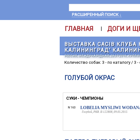
РАСШИРЕННЫЙ ПОИСК ↓
ГЛАВНАЯ
ДОГИ И Щ
|
ВЫСТАВКА CACIB КЛУБА 
КАЛИНИНГРАД' КАЛИНИ
РОССИЯ, МЕЖДУНАРОДНАЯ, 28.07.2019, КУПЛ
Количество собак: 3 - по каталогу / 3 -
ГОЛУБОЙ ОКРАС
СУКИ - ЧЕМПИОНЫ
LOBELIA MYSLIWI WODAN
N 163
Голубой, PKR. II-122808, 09.05.2015