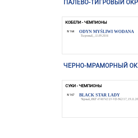
ПАЛЕВО-ТИГРОВЫЙ ОКР
КОБЕЛИ - ЧЕМПИОНЫ
ODYN MYŚLIWI WODANA
N 164
Тигровый, , 11.09.2016
ЧЕРНО-МРАМОРНЫЙ ОК
СУКИ - ЧЕМПИОНЫ
BLACK STAR LADY
N 167
Черный, RKF 4740742 LV-VD-962/17, 19.11.2