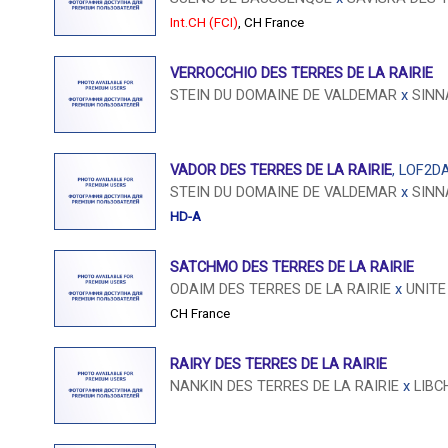
Int.CH (FCI)
,
CH France
VERROCCHIO DES TERRES DE LA RAIRIE
STEIN DU DOMAINE DE VALDEMAR
x
SINN
VADOR DES TERRES DE LA RAIRIE
, LOF2D
STEIN DU DOMAINE DE VALDEMAR
x
SINN
HD-A
SATCHMO DES TERRES DE LA RAIRIE
ODAIM DES TERRES DE LA RAIRIE
x
UNIT
CH France
RAIRY DES TERRES DE LA RAIRIE
NANKIN DES TERRES DE LA RAIRIE
x
LIBC