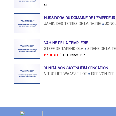
CH
NUSSIDORA DU DOMAINE DE L'EMPEREUR
JAMIN DES TERRES DE LA RAIRIE
x
JONQU
VAHINE DE LA TEMPLERIE
STEFF DE TAPENDIOLA
x
SIRENE DE LA T
Int.CH (FCI)
,
CH France 1973
YUNITA VON SAXENHEIM SENSATION
VITUS HET WAASSE HOF
x
IDEE VON DER