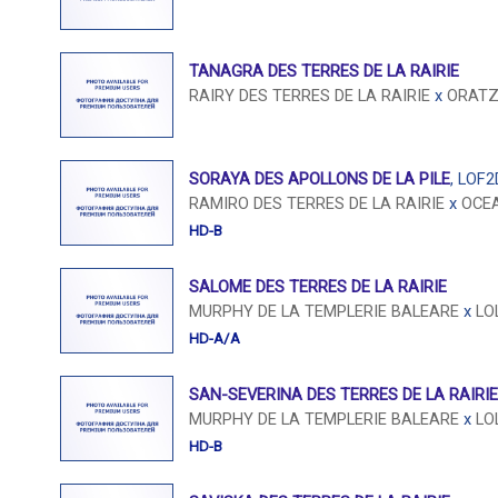
TANAGRA DES TERRES DE LA RAIRIE
RAIRY DES TERRES DE LA RAIRIE
x
ORATZI
SORAYA DES APOLLONS DE LA PILE
, LOF
RAMIRO DES TERRES DE LA RAIRIE
x
OCEA
HD-B
SALOME DES TERRES DE LA RAIRIE
MURPHY DE LA TEMPLERIE BALEARE
x
LO
HD-A/A
SAN-SEVERINA DES TERRES DE LA RAIRIE
MURPHY DE LA TEMPLERIE BALEARE
x
LO
HD-B