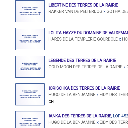
LIBERTINE DES TERRES DE LA RAIRIE
RAKKER VAN DE PELTERDOG
x
GOTHA DES
LOLITA HAYZE DU DOMAINE DE VALDEMA
HARES DE LA TEMPLERIE GOURDOLE
x
HO
LEGENDE DES TERRES DE LA RAIRIE
GOLD MOON DES TERRES DE LA RAIRIE
x
IORISCHKA DES TERRES DE LA RAIRIE
HUGO DE LA BENJAMINE
x
EIDY DES TERR
CH
IANKA DES TERRES DE LA RAIRIE
, LOF 45
HUGO DE LA BENJAMINE
x
EIDY DES TERR