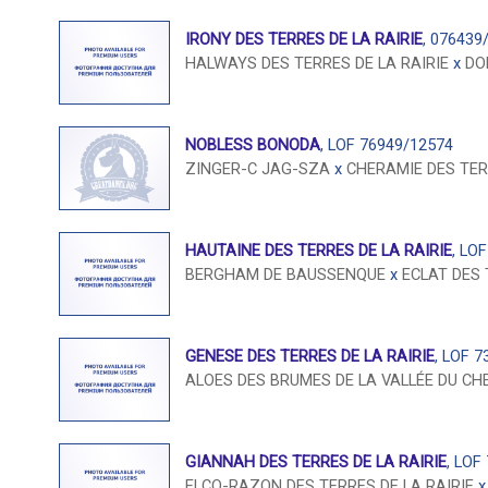
IRONY DES TERRES DE LA RAIRIE
, 076439
HALWAYS DES TERRES DE LA RAIRIE
x
DO
NOBLESS BONODA
, LOF 76949/12574
ZINGER-С JAG-SZA
x
CHERAMIE DES TER
HAUTAINE DES TERRES DE LA RAIRIE
, LO
BERGHAM DE BAUSSENQUE
x
ECLAT DES 
GENESE DES TERRES DE LA RAIRIE
, LOF 
ALOES DES BRUMES DE LA VALLÉE DU CH
GIANNAH DES TERRES DE LA RAIRIE
, LOF
ELCO-RAZON DES TERRES DE LA RAIRIE