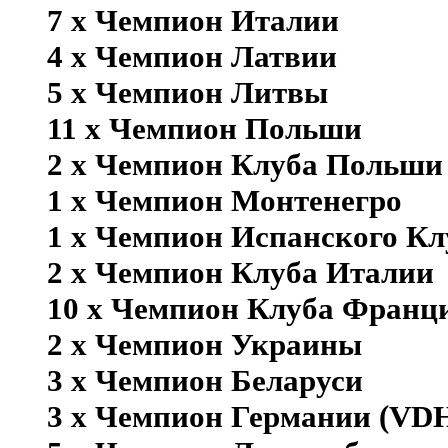
7 x Чемпион Италии
4 x Чемпион Латвии
5 x Чемпион Литвы
11 x Чемпион Польши
2 x Чемпион Клуба Польши
1 x Чемпион Монтенегро
1 x Чемпион Испанского К
2 x Чемпион Клуба Италии
10 x Чемпион Клуба Франц
2 x Чемпион Украины
3 x Чемпион Беларуси
3 x Чемпион Германии (VD