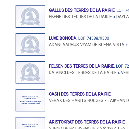
GALLUS DES TERRES DE LA RAIRIE
, LOF 7
EBENE DES TERRES DE LA RAIRIE
x
DAYLA
LUXE BONODA
, LOF 74388/9330
ADANI AARHUS VYAM DE BUENA VISTA
x
FELSEN DES TERRES DE LA RAIRIE
, LOF 7
DA VINCI DES TERRES DE LA RAIRIE
x
VER
CASH DES TERRES DE LA RAIRIE
VERAX DES HABITS ROUGES
x
TAIKHAN D
ARISTOKRAT DES TERRES DE LA RAIRIE
SUENO DE BAUSSENQUE
x
SAVISKA DES T