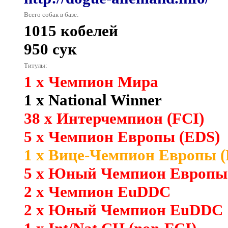
Всего собак в базе:
1015 кобелей
950 сук
Титулы:
1 x Чемпион Мира
1 x National Winner
38 x Интерчемпион (FCI)
5 x Чемпион Европы (EDS)
1 x Вице-Чемпион Европы 
5 x Юный Чемпион Европы
2 x Чемпион EuDDC
2 x Юный Чемпион EuDDC