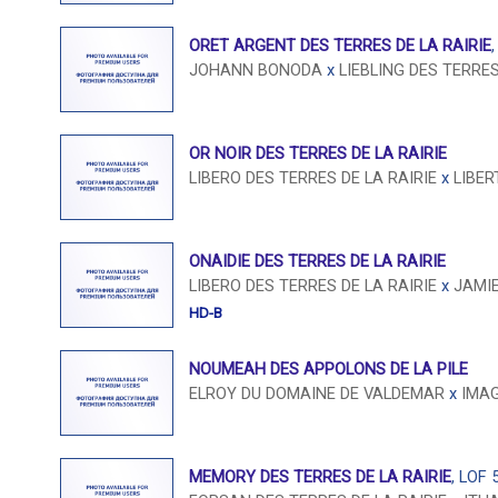
ORET ARGENT DES TERRES DE LA RAIRIE
JOHANN BONODA
x
LIEBLING DES TERRES
OR NOIR DES TERRES DE LA RAIRIE
LIBERO DES TERRES DE LA RAIRIE
x
LIBER
ONAIDIE DES TERRES DE LA RAIRIE
LIBERO DES TERRES DE LA RAIRIE
x
JAMIE
HD-B
NOUMEAH DES APPOLONS DE LA PILE
ELROY DU DOMAINE DE VALDEMAR
x
IMAG
MEMORY DES TERRES DE LA RAIRIE
, LOF