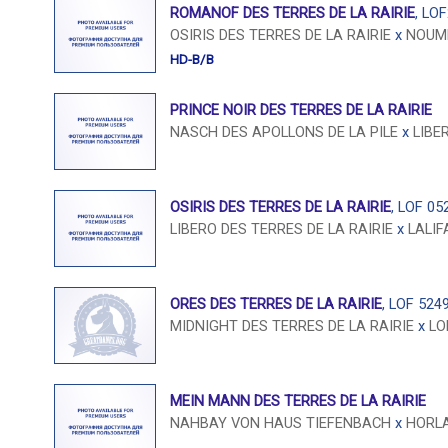
ROMANOF DES TERRES DE LA RAIRIE
, LO
OSIRIS DES TERRES DE LA RAIRIE
x
NOUME
HD-B/B
PRINCE NOIR DES TERRES DE LA RAIRIE
NASCH DES APOLLONS DE LA PILE
x
LIBE
OSIRIS DES TERRES DE LA RAIRIE
, LOF 0
LIBERO DES TERRES DE LA RAIRIE
x
LALIF
ORES DES TERRES DE LA RAIRIE
, LOF 524
MIDNIGHT DES TERRES DE LA RAIRIE
x
LO
MEIN MANN DES TERRES DE LA RAIRIE
NAHBAY VON HAUS TIEFENBACH
x
HORLA