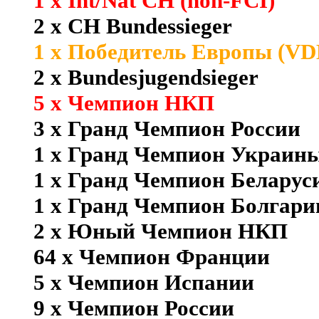
1 x Int/Nat CH (non-FCI)
2 x CH Bundessieger
1 x Победитель Европы (VD
2 x Bundesjugendsieger
5 x Чемпион НКП
3 x Гранд Чемпион России
1 x Гранд Чемпион Украин
1 x Гранд Чемпион Беларус
1 x Гранд Чемпион Болгари
2 x Юный Чемпион НКП
64 x Чемпион Франции
5 x Чемпион Испании
9 x Чемпион России