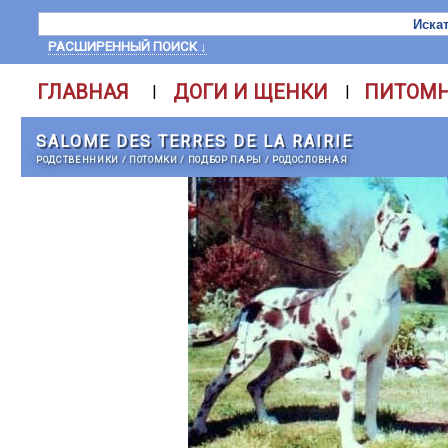
РАСШИРЕННЫЙ ПОИСК ↓
ГЛАВНАЯ
ДОГИ И ЩЕНКИ
ПИТОМ
|
|
SALOME DES TERRES DE LA RAIRIE
РОДСТВЕННИКИ
/
ПОТОМКИ
/
ПОДБОР ПАРЫ
/
РОДОСЛОВНАЯ