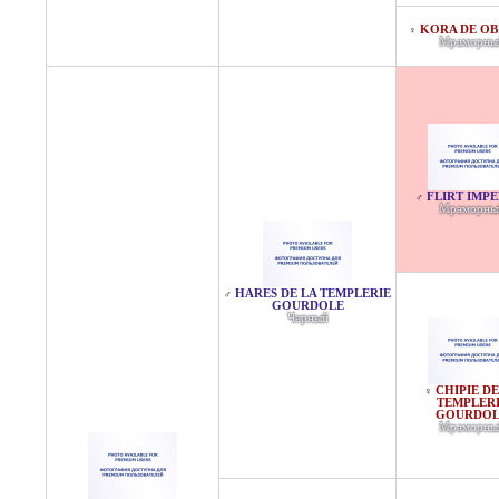
KORA DE OB
♀
Мраморны
FLIRT IMPE
♂
Мраморны
HARES DE LA TEMPLERIE
♂
GOURDOLE
Черный
CHIPIE DE
♀
TEMPLER
GOURDOL
Мраморны