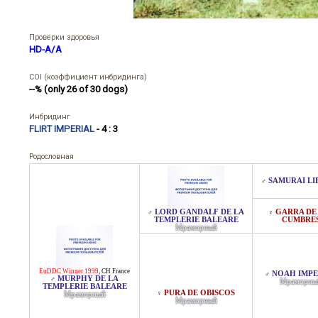
Проверки здоровья
HD-A/A
COI (коэффициент инбридинга)
--% (only 26 of 30 dogs)
Инбридинг
FLIRT IMPERIAL
- 4 : 3
Родословная
SAMURAI LI
♂
LORD GANDALF DE LA
GARRA DE
♂
♀
TEMPLERIE BALEARE
CUMBRE
Мраморный
EuDDC Winner 1999
,
CH France
NOAH IMPE
♂
MURPHY DE LA
♂
Мраморны
TEMPLERIE BALEARE
PURA DE OBISCOS
♀
Мраморный
Мраморный