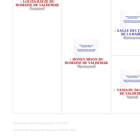
LOLITA HAYZE DU
♀
DOMAINE DE VALDEMAR
Плащевой
EAGLE DES 
♂
DE LA RAI
Мраморны
HONEY MOON DU
♀
DOMAINE DE VALDEMAR
Мраморный
VANIA DU D
♀
DE VALDE
Черный
Последнее обновление данных 02.02.2017
Количество посещений страницы собаки - 4606