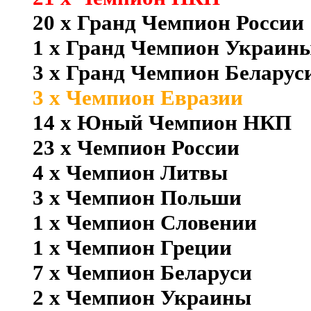
20 x Гранд Чемпион России
1 x Гранд Чемпион Украин
3 x Гранд Чемпион Беларус
3 x Чемпион Евразии
14 x Юный Чемпион НКП
23 x Чемпион России
4 x Чемпион Литвы
3 x Чемпион Польши
1 x Чемпион Словении
1 x Чемпион Греции
7 x Чемпион Беларуси
2 x Чемпион Украины