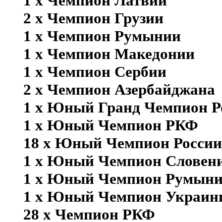
1 x Чемпион Латвии
2 x Чемпион Грузии
1 x Чемпион Румынии
1 x Чемпион Македонии
1 x Чемпион Сербии
2 x Чемпион Азербайджана
1 x Юный Гранд Чемпион Р
1 x Юный Чемпион РКФ
18 x Юный Чемпион России
1 x Юный Чемпион Словен
1 x Юный Чемпион Румын
1 x Юный Чемпион Украин
28 x Чемпион РКФ