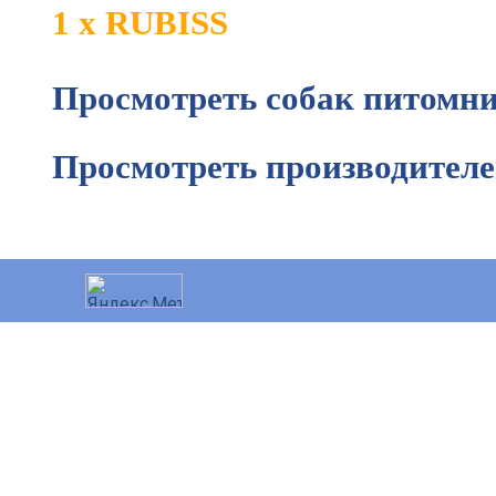
1 x RUBISS
Просмотреть собак питомни
Просмотреть производител