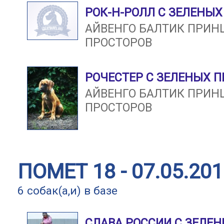
РОК-Н-РОЛЛ С ЗЕЛЕНЫХ
АЙВЕНГО БАЛТИК ПРИН
ПРОСТОРОВ
РОЧЕСТЕР С ЗЕЛЕНЫХ 
АЙВЕНГО БАЛТИК ПРИН
ПРОСТОРОВ
ПОМЕТ 18 - 07.05.20
6 собак(а,и) в базе
СЛАВА РОССИИ С ЗЕЛЕ