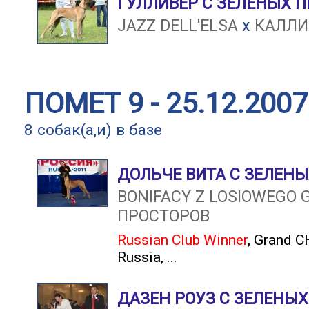
ГУЛЛИВЕР С ЗЕЛЁНЫХ 
JAZZ DELL'ELSA
x
КАЛЛИ
ПОМЕТ 9 - 25.12.2007
8 собак(а,и) в базе
ДОЛЬЧЕ ВИТА С ЗЕЛЕН
BONIFACY Z LOSIOWEGO 
ПРОСТОРОВ
Russian Club Winner
,
Grand C
Russia
, ...
ДАЗЕН РОУЗ С ЗЕЛЕНЫХ