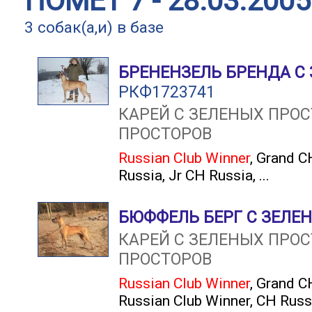
ПОМЕТ 7 - 28.03.2005
3 собак(а,и) в базе
БРЕНЕНЗЕЛЬ БРЕНДА С
РКФ1723741
КАРЕЙ С ЗЕЛЕНЫХ ПРО
ПРОСТОРОВ
Russian Club Winner
,
Grand C
Russia
,
Jr CH Russia
, ...
БЮФФЕЛЬ БЕРГ С ЗЕЛЕ
КАРЕЙ С ЗЕЛЕНЫХ ПРО
ПРОСТОРОВ
Russian Club Winner
,
Grand C
Russian Club Winner
,
CH Russ