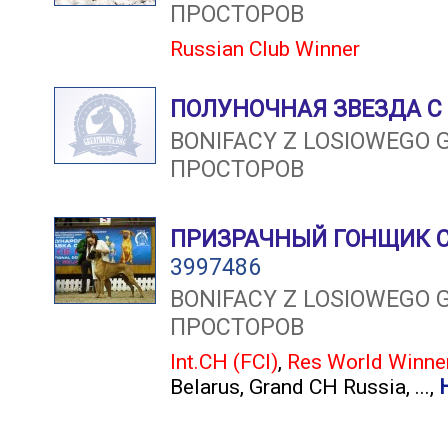
ПРОСТОРОВ
Russian Club Winner
ПОЛУНОЧНАЯ ЗВЕЗДА С
BONIFACY Z LOSIOWEGO 
ПРОСТОРОВ
ПРИЗРАЧНЫЙ ГОНЩИК С
3997486
BONIFACY Z LOSIOWEGO 
ПРОСТОРОВ
Int.CH (FCI)
,
Res World Winne
Belarus
,
Grand CH Russia
, ...,