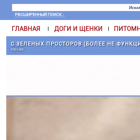
РАСШИРЕННЫЙ ПОИСК ↓
ГЛАВНАЯ
ДОГИ И ЩЕНКИ
ПИТОМ
|
|
С ЗЕЛЕНЫХ ПРОСТОРОВ (БОЛЕЕ НЕ ФУНКЦ
РОССИЯ