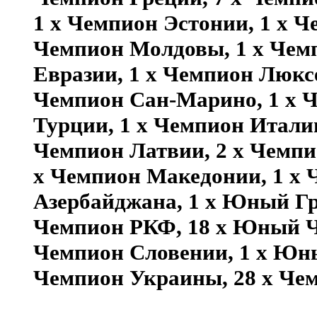
1 x Чемпион Эстонии
,
1 x Ч
Чемпион Молдовы
,
1 x Чем
Евразии
,
1 x Чемпион Люкс
Чемпион Сан-Марино
,
1 x 
Турции
,
1 x Чемпион Итали
Чемпион Латвии
,
2 x Чемпи
x Чемпион Македонии
,
1 x
Азербайджана
,
1 x Юный Гр
Чемпион РКФ
,
18 x Юный 
Чемпион Словении
,
1 x Юн
Чемпион Украины
,
28 x Че