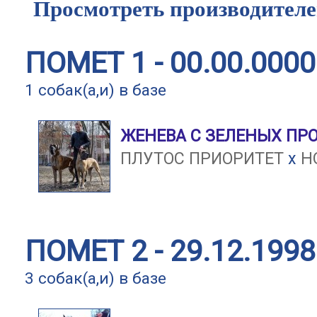
Просмотреть производител
ПОМЕТ 1 - 00.00.0000
1 собак(а,и) в базе
ЖЕНЕВА С ЗЕЛЕНЫХ ПР
ПЛУТОС ПРИОРИТЕТ
x
Н
ПОМЕТ 2 - 29.12.1998
3 собак(а,и) в базе