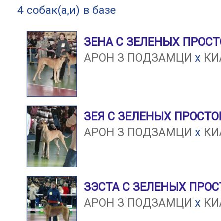
4 собак(а,и) в базе
ЗЕНА С ЗЕЛЕНЫХ ПРОС
АРОН З ПОДЗАМЦИ
x
КИ
ЗЕЯ С ЗЕЛЕНЫХ ПРОСТО
АРОН З ПОДЗАМЦИ
x
КИ
ЗЭСТА С ЗЕЛЕНЫХ ПРОС
АРОН З ПОДЗАМЦИ
x
КИ