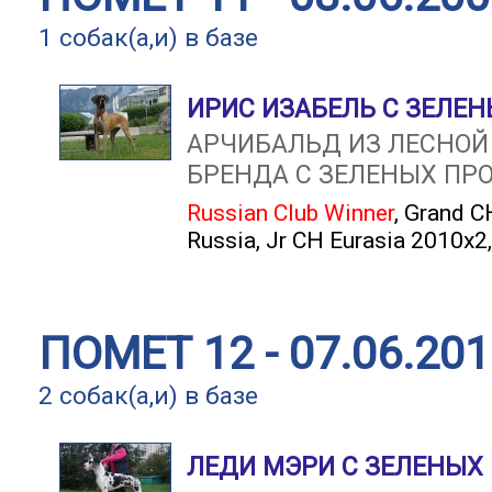
1 собак(а,и) в базе
ИРИС ИЗАБЕЛЬ С ЗЕЛЕ
АРЧИБАЛЬД ИЗ ЛЕСНОЙ
БРЕНДА С ЗЕЛЕНЫХ ПР
Russian Club Winner
,
Grand C
Russia
,
Jr CH Eurasia 2010x2
ПОМЕТ 12 - 07.06.20
2 собак(а,и) в базе
ЛЕДИ МЭРИ С ЗЕЛЕНЫХ