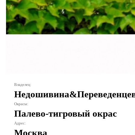
Владелец:
Недошивина&Переведенце
Окрасы:
Палево-тигровый окрас
Адрес:
Москва