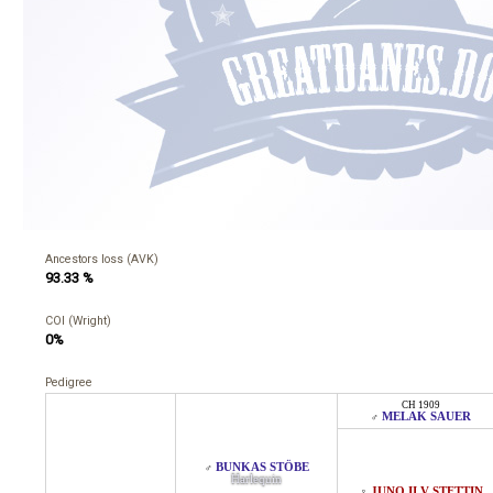
Ancestors loss (AVK)
93.33 %
COI (Wright)
0%
Pedigree
CH 1909
MELAK SAUER
♂
BUNKAS STÖBE
♂
Harlequin
JUNO II V STETTIN
♀