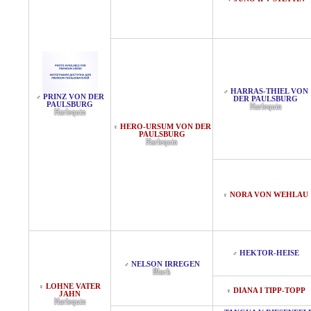
HARRAS-THIEL VON
♂
PRINZ VON DER
♂
DER PAULSBURG
PAULSBURG
Harlequin
Harlequin
HERO-URSUM VON DER
♀
PAULSBURG
Harlequin
NORA VON WEHLAU
♀
HEKTOR-HEISE
♂
NELSON IRREGEN
♂
Black
LOHNE VATER
♀
DIANA I TIPP-TOPP
♀
JAHN
Harlequin