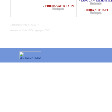
TANGUA V RIESENFEL
♂
Harlequin
FRIEDA VATER JAHN
♀
Harlequin
DORA NOTHAFT
♀
Harlequin
Last update was 17.10.2017
Number of visits of the dogpage - 2742