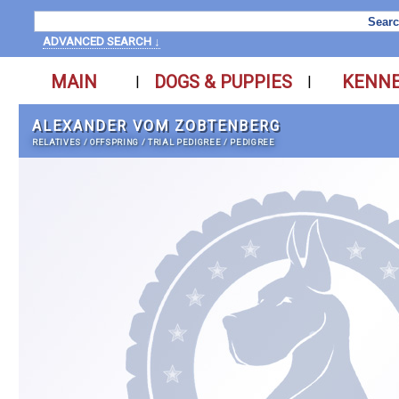
ADVANCED SEARCH ↓
MAIN
DOGS & PUPPIES
KENN
|
|
ALEXANDER VOM ZOBTENBERG
RELATIVES
/
OFFSPRING
/
TRIAL PEDIGREE
/
PEDIGREE