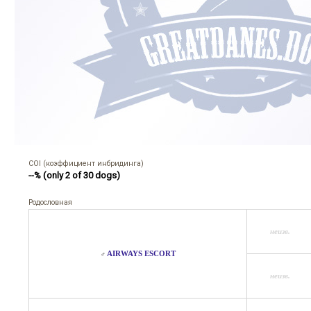
COI (коэффициент инбридинга)
--% (only 2 of 30 dogs)
Родословная
неизв.
AIRWAYS ESCORT
♂
неизв.