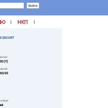
ФО
НКП
|
|
S ESCORT
дения:
00 (†)
ловной:
30/65
:
в базе:
ей