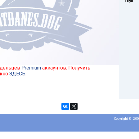
1 сук
ладельцев
Premium
аккаунтов. Получить
ожно
ЗДЕСЬ
.
Copyright ©, 20