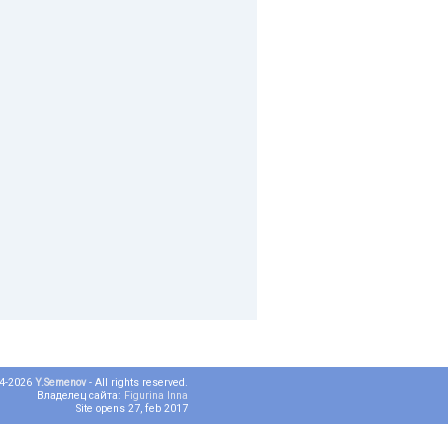
04-2026
Y.Semenov
- All rights reserved.
Владелец сайта:
Figurina Inna
Site opens 27, feb 2017