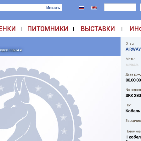
ЕНКИ
ПИТОМНИКИ
ВЫСТАВКИ
ИН
|
|
|
Отец:
AIRWAY
РОДОСЛОВНАЯ
Мать:
неизв.
Дата рож
00.00.00
No родос
SKK 280
Пол:
Кобель
Заводчик
Потомков 
1 кобел