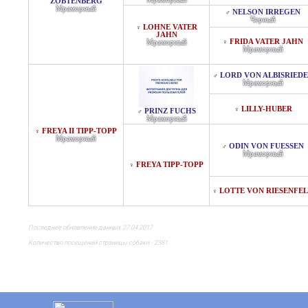
ZOBTENBERG
Мраморный
NELSON IRREGEN
♂
Черный
LOHNE VATER
♀
JAHN
FRIDA VATER JAHN
Мраморный
♀
Мраморный
LORD VON ALBISRIED
♂
Мраморный
LILLY-HUBER
♀
PRINZ FUCHS
♂
Мраморный
FREYA II TIPP-TOPP
♀
Мраморный
ODIN VON FUESSEN
♂
Мраморный
FREYA TIPP-TOPP
♀
LOTTE VON RIESENFE
♀
Последнее обновление данных 27.04.2017
Количество посещений страницы собаки - 2381