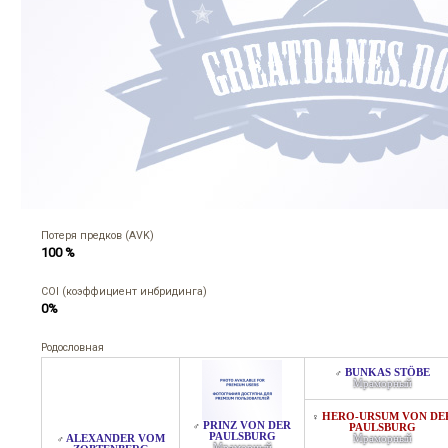
Потеря предков (AVK)
100 %
COI (коэффициент инбридинга)
0%
Родословная
BUNKAS STÖBE
♂
Мраморный
HERO-URSUM VON DE
♀
PRINZ VON DER
♂
PAULSBURG
PAULSBURG
ALEXANDER VOM
Мраморный
♂
Мраморный