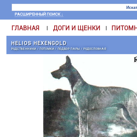
РАСШИРЕННЫЙ ПОИСК ↓
ГЛАВНАЯ
ДОГИ И ЩЕНКИ
ПИТОМ
|
|
HELIOS HEXENGOLD
РОДСТВЕННИКИ
/
ПОТОМКИ
/
ПОДБОР ПАРЫ
/
РОДОСЛОВНАЯ