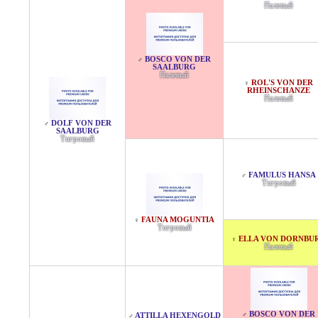
Палевый
BOSCO VON DER
♂
SAALBURG
Палевый
ROL'S VON DER
♀
RHEINSCHANZE
Палевый
DOLF VON DER
♂
SAALBURG
Тигровый
FAMULUS HANSA
♂
Тигровый
FAUNA MOGUNTIA
♀
Тигровый
ELLA VON DORNBU
♀
Палевый
BOSCO VON DER
♂
ATTILLA HEXENGOLD
♂