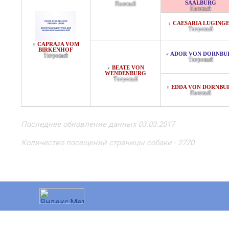
SAALBURG
Палевый
Палевый
CAESARIA LUGING
♀
Тигровый
CAPRAJA VOM
♀
BIRKENHOF
ADOR VON DORNBU
♂
Тигровый
Тигровый
BEATE VON
♀
WENDENBURG
Тигровый
EDDA VON DORNBU
♀
Палевый
Последнее обновление данных 03.03.2017
Количество посещений страницы собаки - 2720