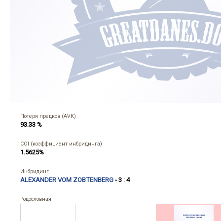
Потеря предков (AVK)
93.33 %
COI (коэффициент инбридинга)
1.5625%
Инбридинг
ALEXANDER VOM ZOBTENBERG
- 3 : 4
Родословная