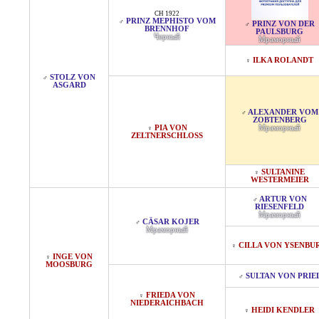
CH 1922
PRINZ MEPHISTO VOM
♂
PRINZ VON DER
♂
BRENNHOF
PAULSBURG
Черный
Мраморный
ILKA ROLANDT
♀
STOLZ VON
♂
ASGARD
ALEXANDER VOM
♂
ZOBTENBERG
PIA VON
Мраморный
♀
ZELTNERSCHLOSS
SULTANINE
♀
WESTERMEIER
ARTUR VON
♂
RIESENFELD
Мраморный
CÄSAR KOJER
♂
Мраморный
CILLA VON YSENBU
♀
INGE VON
♀
MOOSBURG
SULTAN VON PRIE
♂
FRIEDA VON
♀
NIEDERAICHBACH
HEIDI KENDLER
♀