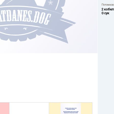
Потомков 
2 кобел
0 сук