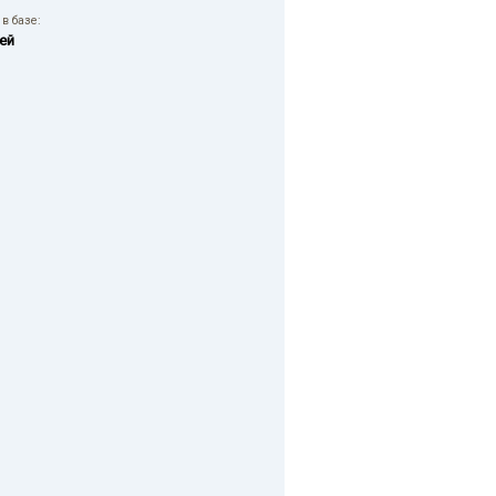
в базе:
ей