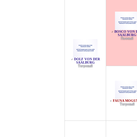
BOSCO VON 
♂
SAALBURG
Палевый
DOLF VON DER
♂
SAALBURG
Тигровый
FAUNA MOGU
♀
Тигровый