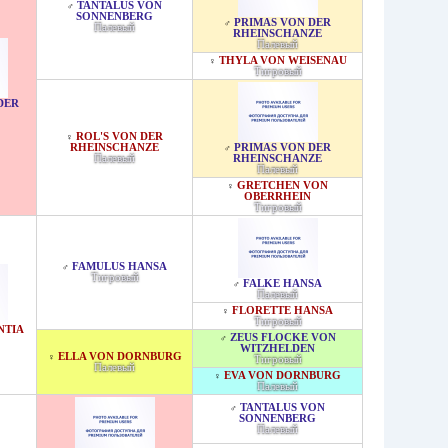
TANTALUS VON
♂
SONNENBERG
PRIMAS VON DER
♂
Палевый
RHEINSCHANZE
Палевый
THYLA VON WEISENAU
♀
Тигровый
DER
ROL'S VON DER
♀
RHEINSCHANZE
PRIMAS VON DER
♂
Палевый
RHEINSCHANZE
Палевый
GRETCHEN VON
♀
OBERRHEIN
Тигровый
FAMULUS HANSA
♂
Тигровый
FALKE HANSA
♂
Палевый
FLORETTE HANSA
♀
Тигровый
NTIA
ZEUS FLOCKE VON
♂
WITZHELDEN
ELLA VON DORNBURG
♀
Тигровый
Палевый
EVA VON DORNBURG
♀
Палевый
TANTALUS VON
♂
SONNENBERG
Палевый