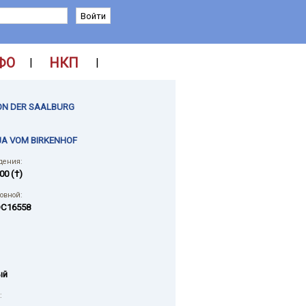
ФО
НКП
|
|
ON DER SAALBURG
A VOM BIRKENHOF
дения:
00 (†)
ловной:
C16558
ый
: