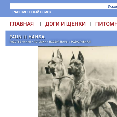
РАСШИРЕННЫЙ ПОИСК ↓
ГЛАВНАЯ
ДОГИ И ЩЕНКИ
ПИТОМ
|
|
FAUN II HANSA
РОДСТВЕННИКИ
/
ПОТОМКИ
/
ПОДБОР ПАРЫ
/
РОДОСЛОВНАЯ