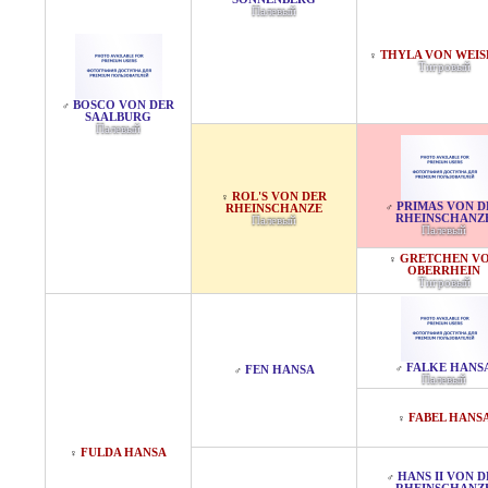
Палевый
THYLA VON WEI
♀
Тигровый
BOSCO VON DER
♂
SAALBURG
Палевый
ROL'S VON DER
♀
PRIMAS VON D
♂
RHEINSCHANZE
RHEINSCHANZ
Палевый
Палевый
GRETCHEN V
♀
OBERRHEIN
Тигровый
FALKE HANS
♂
FEN HANSA
♂
Палевый
FABEL HANS
♀
FULDA HANSA
♀
HANS II VON D
♂