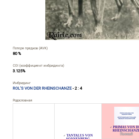
Потеря предков (AVK)
80 %
COI (коэффициент инбридинга)
3.125%
Инбридинг
ROL'S VON DER RHEINSCHANZE
- 2 : 4
Родословная
PRIMAS VON D
♂
RHEINSCHANZ
Палевый
TANTALUS VON
♂
SONNENBERG