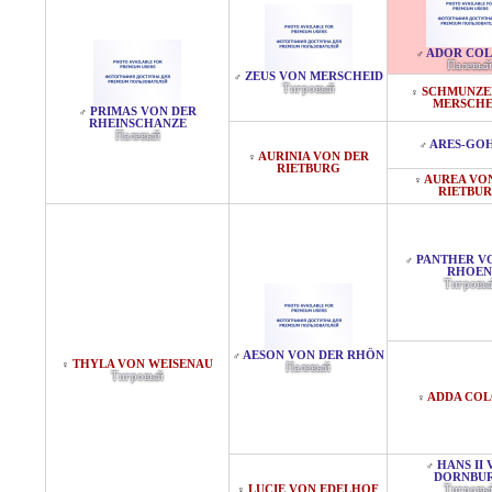
ADOR COL
♂
Палевый
ZEUS VON MERSCHEID
♂
Тигровый
SCHMUNZE
♀
MERSCHE
PRIMAS VON DER
♂
RHEINSCHANZE
Палевый
ARES-GO
♂
AURINIA VON DER
♀
RIETBURG
AUREA VO
♀
RIETBU
PANTHER V
♂
RHOEN
Тигровы
AESON VON DER RHÖN
♂
THYLA VON WEISENAU
♀
Палевый
Тигровый
ADDA COL
♀
HANS II
♂
DORNBU
LUCIE VON EDELHOF
Тигровы
♀