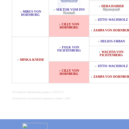
HERA HAIDER
♀
Мраморный
SEKTOR VOM INN
♂
MIRUS VON
♂
Палевый
DORNBURG
ZITTO-WACHHOLZ
♂
CILLY VON
♀
DORNBURG
ZAMPA VON DORNBU
♀
HELIOS-URBAN
♂
FOLK VON
♂
FICHTENBURG
WACHTA VON
♀
FICHTENBERG
MINKA-KNEISE
♀
ZITTO-WACHHOLZ
♂
CILLY VON
♀
DORNBURG
ZAMPA VON DORNBU
♀
Последнее обновление данных 15.03.2017
Количество посещений страницы собаки - 2453