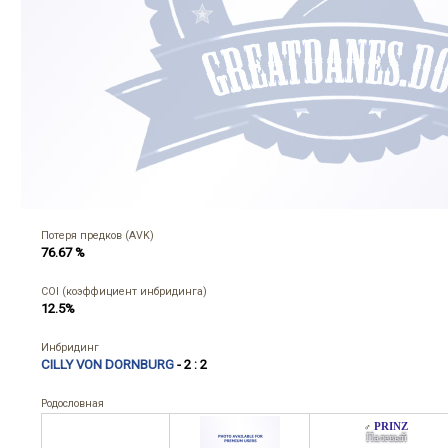
Потеря предков (AVK)
76.67 %
COI (коэффициент инбридинга)
12.5%
Инбридинг
CILLY VON DORNBURG
- 2 : 2
Родословная
PRINZ
♂
Палевый