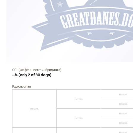
COI (коэффициент инбридинга)
--% (only 2 of 30 dogs)
Родословная
неизв.
неизв.
неизв.
неизв.
неизв.
неизв.
неизв.
неизв.