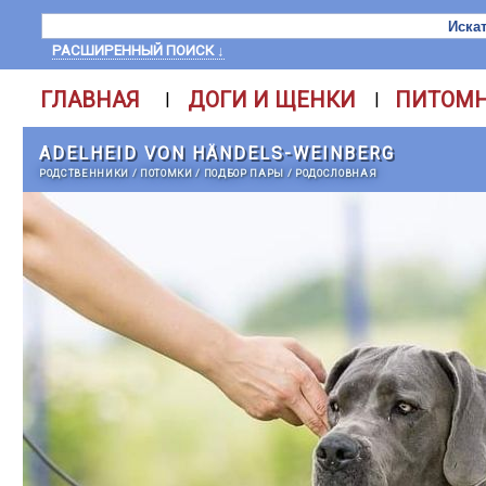
РАСШИРЕННЫЙ ПОИСК ↓
ГЛАВНАЯ
ДОГИ И ЩЕНКИ
ПИТОМ
|
|
ADELHEID VON HÄNDELS-WEINBERG
РОДСТВЕННИКИ
/
ПОТОМКИ
/
ПОДБОР ПАРЫ
/
РОДОСЛОВНАЯ