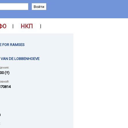
ФО
НКП
|
|
E FOR RAMSES
 VAN DE LOBBENHOEVE
дения:
00 (†)
ловной:
370814
й
: