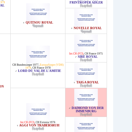
1979
FRINTROPER ADLER
AL
Голубой
QUITSOU ROYAL
♀
Черный
NOVELLE ROYAL
♀
Черный
Int.CH (FCI)
,
CH France 1975
SIRE ROYAL
♂
Голубой
CH Bundessieger 1977
,
EuropaSieger (VDH)
1978
,
CH France 1978
LORD DU VAL DE L'AMITIE
♂
Голубой
TAIGA ROYAL
♀
Голубой
ON
DAIMOND VON DER
♂
IMMENBURG
Голубой
Int.CH (FCI)
,
CH Estonia 1976
AGGI VON TRABERSRUH
♀
Голубой