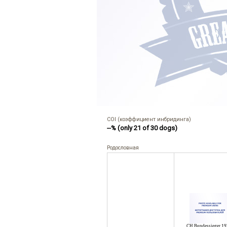
COI (коэффициент инбридинга)
--% (only 21 of 30 dogs)
Родословная
CH Bundessieger 1