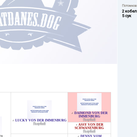
Потомков 
2 кобел
5 сук
DAIMOND VON DER
♂
IMMENBURG
Голубой
LUCKY VON DER IMMENBURG
♂
Голубой
ASSY VON DER
♀
SCHWANENBURG
Голубой
DENNY VOM
978
,
♂