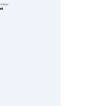
в базе:
ей