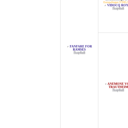
EuropaSieger (VDH) 
VIDOCQ ROY
♂
Голубой
FANFARE FOR
♂
RAMSES
Голубой
ANEMONE V
♀
TRAUTHEIM
Голубой