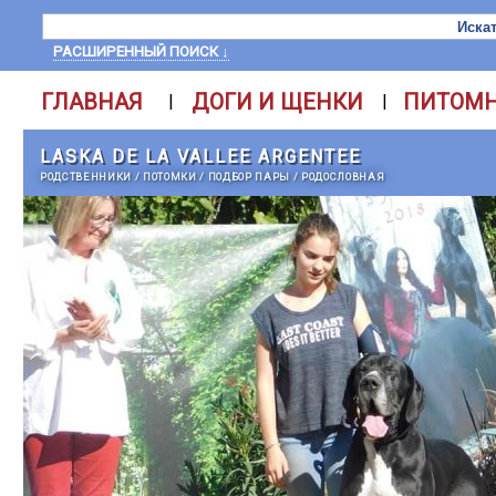
РАСШИРЕННЫЙ ПОИСК ↓
ГЛАВНАЯ
ДОГИ И ЩЕНКИ
ПИТОМ
|
|
LASKA DE LA VALLEE ARGENTEE
РОДСТВЕННИКИ
/
ПОТОМКИ
/
ПОДБОР ПАРЫ
/
РОДОСЛОВНАЯ