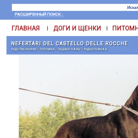
РАСШИРЕННЫЙ ПОИСК ↓
ГЛАВНАЯ
ДОГИ И ЩЕНКИ
ПИТОМ
|
|
NEFERTARI DEL CASTELLO DELLE ROCCHE
РОДСТВЕННИКИ
/
ПОТОМКИ
/
ПОДБОР ПАРЫ
/
РОДОСЛОВНАЯ