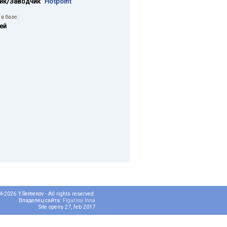
ик/Заводчик
"Hotpoint"
в базе:
ей
04-2026
Y.Semenov
- All rights reserved.
Владелец сайта:
Figurina Inna
Site opens 27, feb 2017