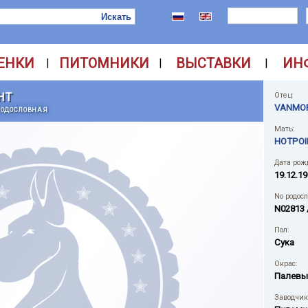
ЕНКИ
ПИТОМНИКИ
ВЫСТАВКИ
ИН
|
|
|
HT
Отец:
VANMOR
РОДОСЛОВНАЯ
Мать:
HOTPOI
Дата рож
19.12.19
No родос
N02813 
Пол:
Сука
Окрас:
Палевы
Заводчик