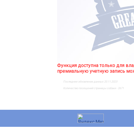
Функция доступна только для в
премиальную учетную запись м
Последнее обновление данных 20.11.2023
Количество посещений страницы собаки - 2671