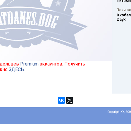
Питомн
Потомков 
0 кобел
2 сук
ладельцев
Premium
аккаунтов. Получить
ожно
ЗДЕСЬ
.
Copyright ©, 20