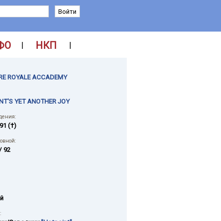
ФО
НКП
|
|
E ROYALE ACCADEMY
NT'S YET ANOTHER JOY
дения:
91 (†)
ловной:
/ 92
й
: