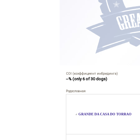
COI (коэффициент инбридинга)
--% (only 6 of 30 dogs)
Родословная
GRANDE DA CASA DO TORRAO
♂