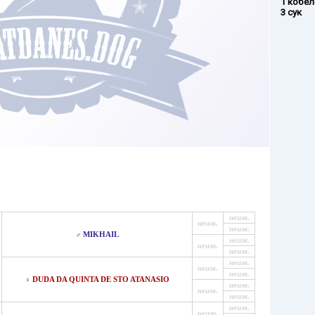
1 кобел
3 сук
неизв.
неизв.
неизв.
MIKHAIL
♂
неизв.
неизв.
неизв.
неизв.
неизв.
неизв.
DUDA DA QUINTA DE STO ATANASIO
♀
неизв.
неизв.
неизв.
неизв.
неизв.