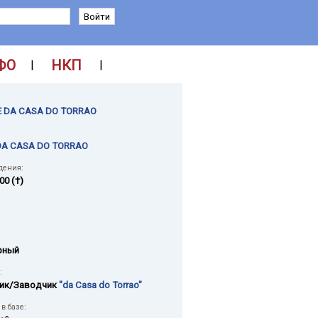
ФО
НКП
|
|
 DA CASA DO TORRAO
DA CASA DO TORRAO
дения:
00 (†)
рный
:
ик/Заводчик
"da Casa do Torrao"
в базе: