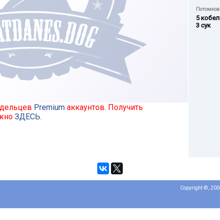
Потомков 
5 кобел
3 сук
ладельцев
Premium
аккаунтов. Получить
ожно
ЗДЕСЬ
.
Copyright ©, 20