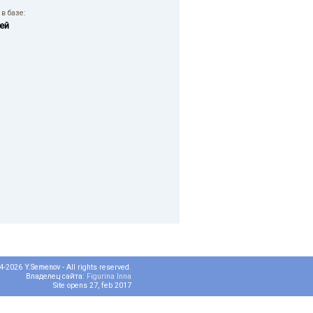
в базе:
ей
04-2026
Y.Semenov
- All rights reserved.
Владелец сайта:
Figurina Inna
Site opens 27, feb 2017