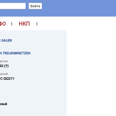
ФО
НКП
|
|
 SAUER
N TREUENBRIETZEN
дения:
32 (†)
ловной:
C 022211
рный
: