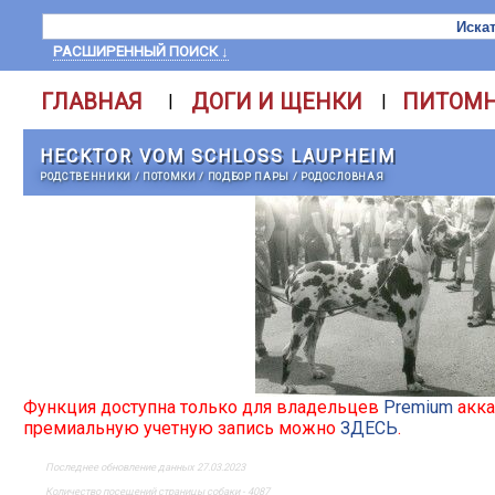
РАСШИРЕННЫЙ ПОИСК ↓
ГЛАВНАЯ
ДОГИ И ЩЕНКИ
ПИТОМ
|
|
HECKTOR VOM SCHLOSS LAUPHEIM
РОДСТВЕННИКИ
/
ПОТОМКИ
/
ПОДБОР ПАРЫ
/
РОДОСЛОВНАЯ
Функция доступна только для владельцев
Premium
акка
премиальную учетную запись можно
ЗДЕСЬ
.
Последнее обновление данных 27.03.2023
Количество посещений страницы собаки - 4087