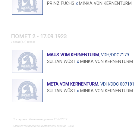
PRINZ FUCHS
x
MINKA VON KERNENTURM
ПОМЕТ 2 - 17.09.1923
2 собак(а,и) в базе
MAUS VOM KERNENTURM
, VDH/DDC7179
SULTAN WÜST
x
MINKA VON KERNENTURM
META VOM KERNENTURM
, VDH/DDC 007181
SULTAN WÜST
x
MINKA VON KERNENTURM
Последнее обновление данных 27.04.2017
Количество посещений страницы собаки - 2488