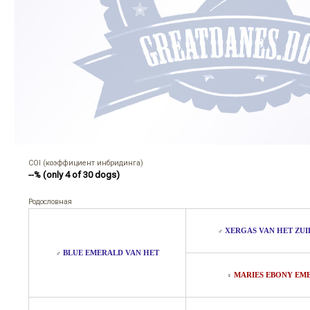
COI (коэффициент инбридинга)
--% (only 4 of 30 dogs)
Родословная
XERGAS VAN HET ZU
♂
BLUE EMERALD VAN HET
♂
MARIES EBONY EM
♀