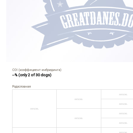
COI (коэффициент инбридинга)
--% (only 2 of 30 dogs)
Родословная
неизв.
неизв.
неизв.
неизв.
неизв.
неизв.
неизв.
неизв.