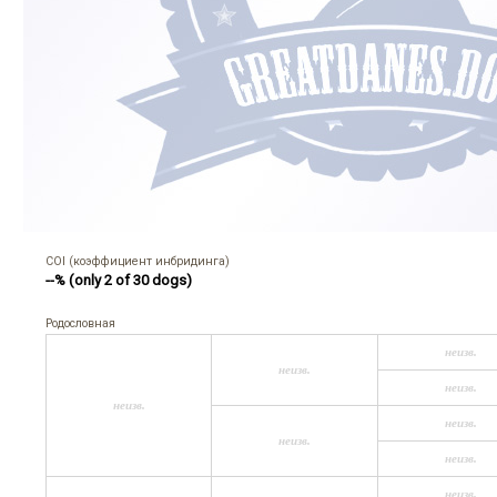
COI (коэффициент инбридинга)
--% (only 2 of 30 dogs)
Родословная
неизв.
неизв.
неизв.
неизв.
неизв.
неизв.
неизв.
неизв.