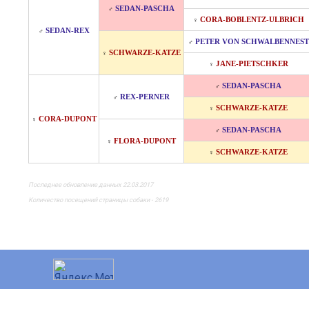
SEDAN-PASCHA
♂
CORA-BOBLENTZ-ULBRICH
♀
SEDAN-REX
♂
PETER VON SCHWALBENNEST
♂
SCHWARZE-KATZE
♀
JANE-PIETSCHKER
♀
SEDAN-PASCHA
♂
REX-PERNER
♂
SCHWARZE-KATZE
♀
CORA-DUPONT
♀
SEDAN-PASCHA
♂
FLORA-DUPONT
♀
SCHWARZE-KATZE
♀
Последнее обновление данных 22.03.2017
Количество посещений страницы собаки - 2619