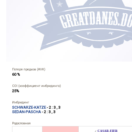
Потеря предков (AVK)
60 %
COI (коэффициент инбридинга)
25%
Инбридинг
SCHWARZE-KATZE
- 2 : 3 , 3
SEDAN-PASCHA
- 2 : 3 , 3
Родословная
CASAR-EIER
♂