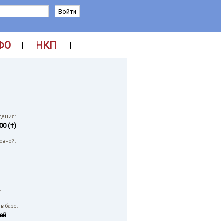
ФО
НКП
|
|
дения:
00 (†)
ловной:
:
в базе:
ей