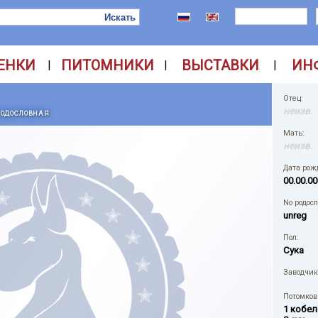
ЕНКИ
ПИТОМНИКИ
ВЫСТАВКИ
ИН
|
|
|
Отец:
неизв.
РОДОСЛОВНАЯ
Мать:
неизв.
Дата рож
00.00.00
No родос
unreg
Пол:
Сука
Заводчик
Потомков 
1 кобел