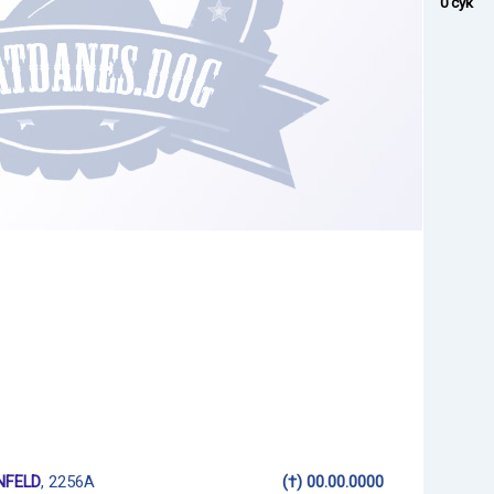
0 сук
NFELD
, 2256A
(†) 00.00.0000