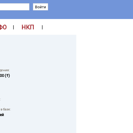
ФО
НКП
|
|
дения:
00 (†)
:
в базе:
ей