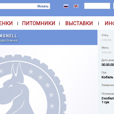
ЕНКИ
ПИТОМНИКИ
ВЫСТАВКИ
ИН
|
|
|
HASNELL
Отец:
неизв.
РОДОСЛОВНАЯ
Мать:
неизв.
Дата рож
00.00.00
Пол:
Кобель
Заводчик
Потомков 
0 кобел
1 сук