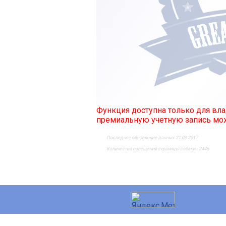
Функция доступна только для в
премиальную учетную запись м
Последнее обновление данных 21.03.2017
Количество посещений страницы собаки - 2446