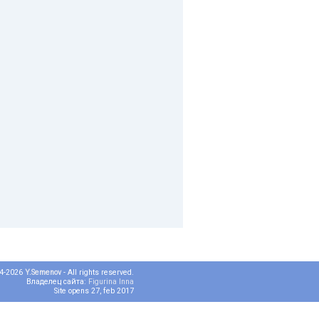
04-2026
Y.Semenov
- All rights reserved.
Владелец сайта:
Figurina Inna
Site opens 27, feb 2017