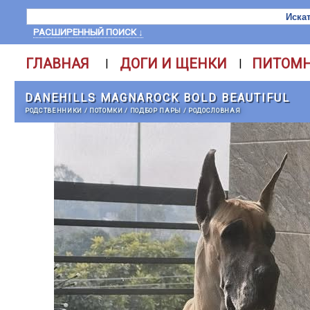
РАСШИРЕННЫЙ ПОИСК ↓
ГЛАВНАЯ
ДОГИ И ЩЕНКИ
ПИТОМ
|
|
DANEHILLS MAGNAROCK BOLD BEAUTIFUL
РОДСТВЕННИКИ
/
ПОТОМКИ
/
ПОДБОР ПАРЫ
/
РОДОСЛОВНАЯ