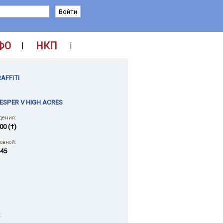
ФО
НКП
|
|
AFFITI
ESPER V HIGH ACRES
дения:
00 (†)
ловной:
45
: