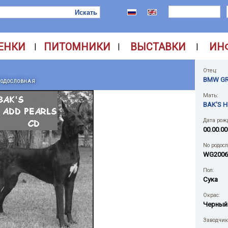
ЕНКИ
ПИТОМНИКИ
ВЫСТАВКИ
ИН
|
|
|
Отец:
BMW GR
РОДОСЛОВНАЯ
Мать:
BAK'S H
Дата рож
00.00.00
No родос
WG2006
Пол:
Сука
Окрас:
Черный
Заводчик