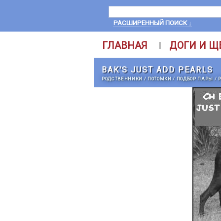
РАСШИРЕННЫЙ ПОИСК ↓
ГЛАВНАЯ
ДОГИ И Щ
|
BAK'S JUST ADD PEARLS
РОДСТВЕННИКИ
/
ПОТОМКИ
/
ПОДБОР ПАРЫ
/