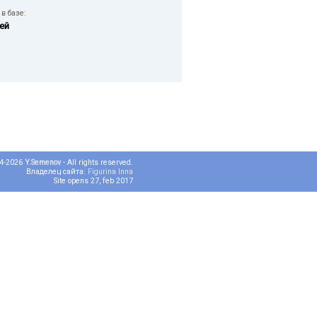
в базе:
ей
04-2026
Y.Semenov
- All rights reserved.
Владелец сайта:
Figurina Inna
Site opens 27, feb 2017