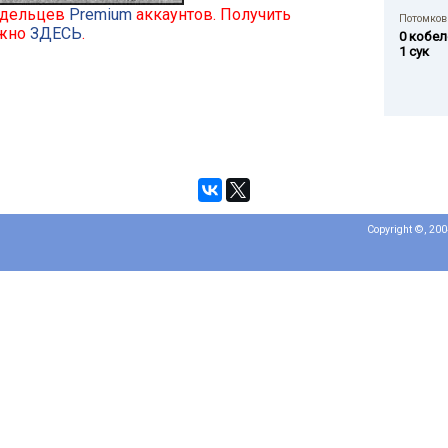
ладельцев
Premium
аккаунтов. Получить
Потомков 
ожно
ЗДЕСЬ
.
0 кобел
1 сук
Copyright ©, 20