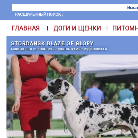
РАСШИРЕННЫЙ ПОИСК ↓
ГЛАВНАЯ
ДОГИ И ЩЕНКИ
ПИТОМ
|
|
STORDANSK BLAZE OF GLORY
РОДСТВЕННИКИ
/
ПОТОМКИ
/
ПОДБОР ПАРЫ
/
РОДОСЛОВНАЯ