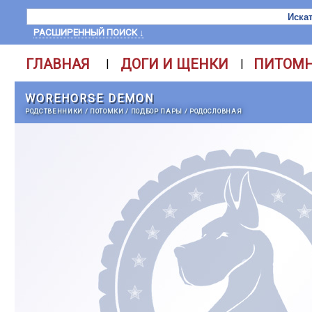
РАСШИРЕННЫЙ ПОИСК ↓
ГЛАВНАЯ
ДОГИ И ЩЕНКИ
ПИТОМ
|
|
WOREHORSE DEMON
РОДСТВЕННИКИ
/
ПОТОМКИ
/
ПОДБОР ПАРЫ
/
РОДОСЛОВНАЯ