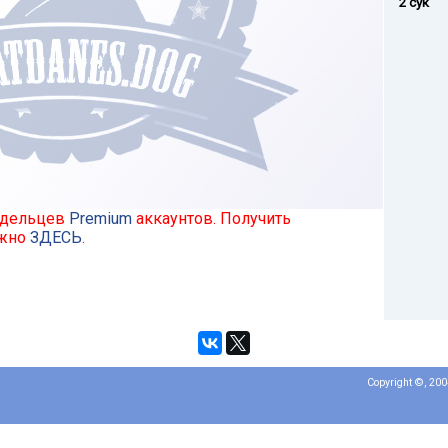
2 сук
ладельцев
Premium
аккаунтов. Получить
ожно
ЗДЕСЬ
.
Copyright ©, 20