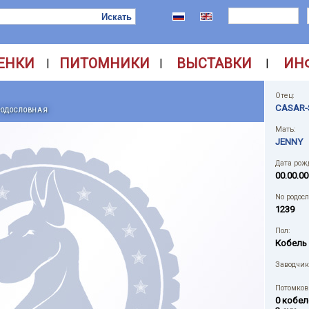
ЕНКИ
ПИТОМНИКИ
ВЫСТАВКИ
ИН
|
|
|
Отец:
CASAR-
РОДОСЛОВНАЯ
Мать:
JENNY
Дата рож
00.00.00
No родос
1239
Пол:
Кобель
Заводчик
Потомков 
0 кобел