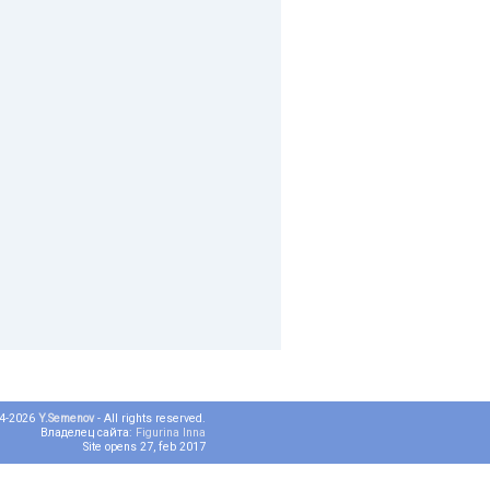
04-2026
Y.Semenov
- All rights reserved.
Владелец сайта:
Figurina Inna
Site opens 27, feb 2017