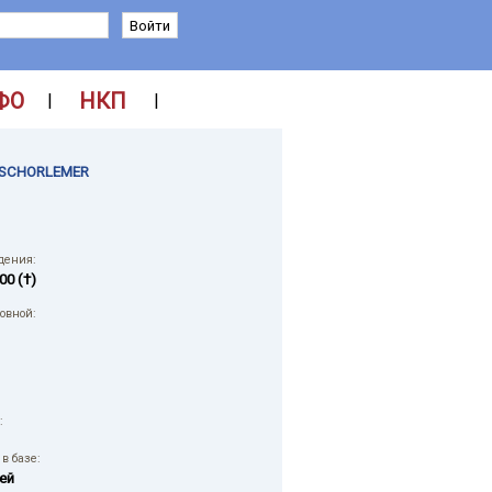
ФО
НКП
|
|
SCHORLEMER
дения:
00 (†)
ловной:
:
в базе:
ей