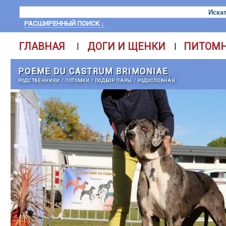
РАСШИРЕННЫЙ ПОИСК ↓
ГЛАВНАЯ
ДОГИ И ЩЕНКИ
ПИТОМ
|
|
POEME DU CASTRUM BRIMONIAE
РОДСТВЕННИКИ
/
ПОТОМКИ
/
ПОДБОР ПАРЫ
/
РОДОСЛОВНАЯ