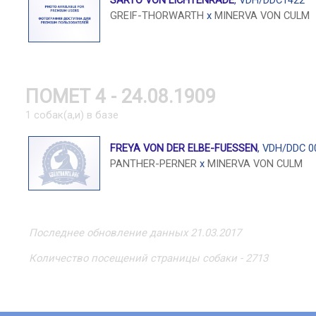
SARTO VON LICHTENRADE
, VDH/DDC1422
GREIF-THORWARTH
x
MINERVA VON CULM
ПОМЕТ 4 - 24.08.1909
1 собак(а,и) в базе
FREYA VON DER ELBE-FUESSEN
, VDH/DDC 0
PANTHER-PERNER
x
MINERVA VON CULM
Последнее обновление данных 21.03.2017
Количество посещений страницы собаки - 2713