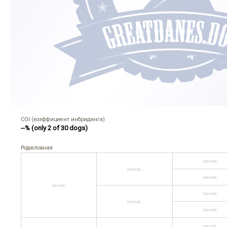
COI (коэффициент инбридинга)
--% (only 2 of 30 dogs)
Родословная
неизв.
неизв.
неизв.
неизв.
неизв.
неизв.
неизв.
неизв.