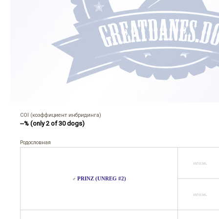
COI (коэффициент инбридинга)
--% (only 2 of 30 dogs)
Родословная
неизв.
PRINZ (UNREG #2)
♂
неизв.