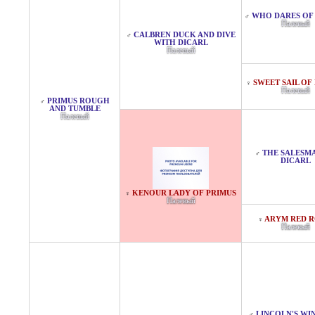
WHO DARES OF
♂
Палевый
CALBREN DUCK AND DIVE
♂
WITH DICARL
Палевый
SWEET SAIL OF
♀
Палевый
PRIMUS ROUGH
♂
AND TUMBLE
Палевый
THE SALESM
♂
DICARL
KENOUR LADY OF PRIMUS
♀
Палевый
ARYM RED R
♀
Палевый
LINCOLN'S WI
♂