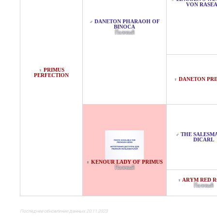
VON RASE
DANETON PHARAOH OF
♂
BINOCA
Палевый
PRIMUS
♀
PERFECTION
DANETON PRI
♀
THE SALESM
♂
DICARL
KENOUR LADY OF PRIMUS
♀
Палевый
ARYM RED R
♀
Палевый
Последнее обновление данных 20.11.2023