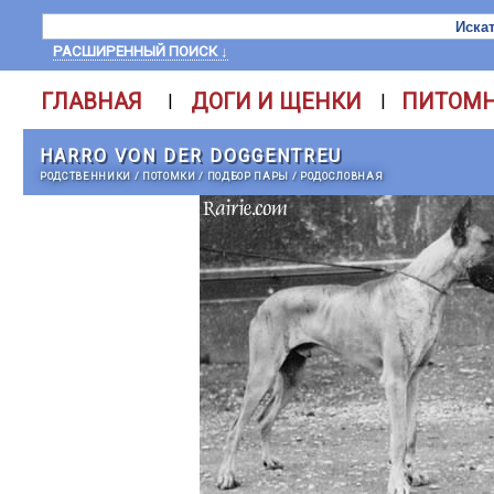
РАСШИРЕННЫЙ ПОИСК ↓
ГЛАВНАЯ
ДОГИ И ЩЕНКИ
ПИТОМ
|
|
HARRO VON DER DOGGENTREU
РОДСТВЕННИКИ
/
ПОТОМКИ
/
ПОДБОР ПАРЫ
/
РОДОСЛОВНАЯ