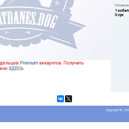
Потомков 
1 кобел
0 сук
ладельцев
Premium
аккаунтов. Получить
ожно
ЗДЕСЬ
.
Copyright ©, 20