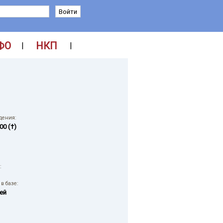
ФО
НКП
|
|
дения:
00 (†)
:
в базе:
ей