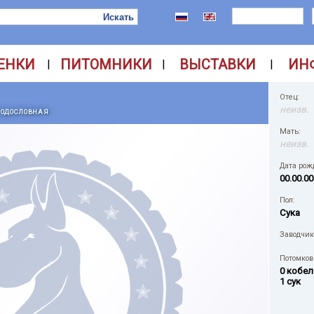
ЕНКИ
ПИТОМНИКИ
ВЫСТАВКИ
ИН
|
|
|
Отец:
неизв.
РОДОСЛОВНАЯ
Мать:
неизв.
Дата рож
00.00.00
Пол:
Сука
Заводчик
Потомков 
0 кобел
1 сук