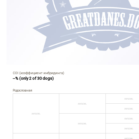
COI (коэффициент инбридинга)
--% (only 2 of 30 dogs)
Родословная
неизв.
неизв.
неизв.
неизв.
неизв.
неизв.
неизв.
неизв.