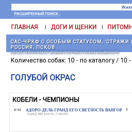
РАСШИРЕННЫЙ ПОИСК ↓
ГЛАВНАЯ
ДОГИ И ЩЕНКИ
ПИТОМ
|
|
САС-ЧРКФ С ОСОБЫМ СТАТУСОМ, 'СТРАЖИ П
РОССИЯ, ПСКОВ
РОССИЯ, РЕЙТИНГОВАЯ С ОСОБЫМ СТАТУСОМ, 01.06.2025, DALIBOR ANTIC
Количество собак: 10 - по каталогу / 10 
ГОЛУБОЙ ОКРАС
КОБЕЛИ - ЧЕМПИОНЫ
АДОРО ДЕЛЬ ГРАНД ЕГО СВЕТЛОСТЬ ВАНГОР
1
N 165
Голубой, RKF 6316781, 17.08.2021