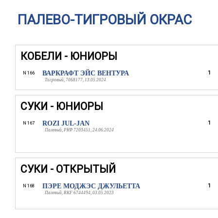
ПАЛЕВО-ТИГРОВЫЙ ОКРАС
КОБЕЛИ - ЮНИОРЫ
ВАРКРАФТ ЭЙС ВЕНТУРА
1
N 166
Тигровый, 7068177, 13.05.2024
СУКИ - ЮНИОРЫ
ROZI JUL-JAN
1
N 167
Палевый, РКФ 7203451, 24.06.2024
СУКИ - ОТКРЫТЫЙ
ПЭРЕ МОДЖЭС ДЖУЛЬЕТТА
1
N 168
Палевый, RKF 6744494, 03.05.2023