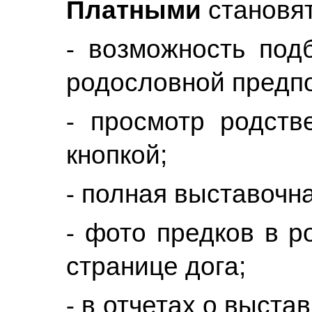
Платными
становят
⁃ возможность под
родословной предпо
⁃ просмотр родств
кнопкой;
⁃ полная выставочна
⁃ фото предков в р
странице дога;
⁃ в отчетах о выста