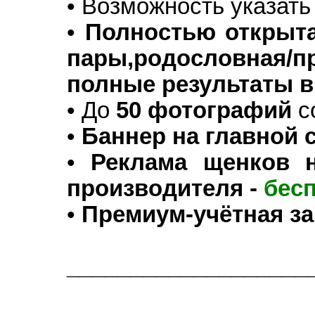
• Возможность указат
•
Полностью открыта
пары,родословная
полные результаты в
• До
50 фотографий
с
•
Баннер на главной 
•
Реклама щенков 
производителя -
бес
•
Премиум-учётная за
___________________